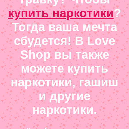
купить наркотики
?
Тогда ваша мечта
сбудется! В Love
Shop вы также
можете купить
наркотики, гашиш
и другие
наркотики.