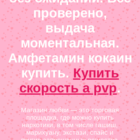
проверено,
выдача
моментальная.
Амфетамин кокаин
купить.
Купить
скорость a pvp
.
Магазин любви — это торговая
площадка, где можно купить
наркотики, в том числе гашиш,
марихуану, экстази, спайс и
другие запрещенные вещества.