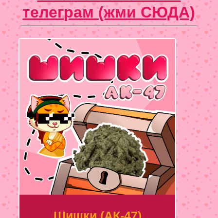
телеграм (жми СЮДА)
Шишки (АК-47)